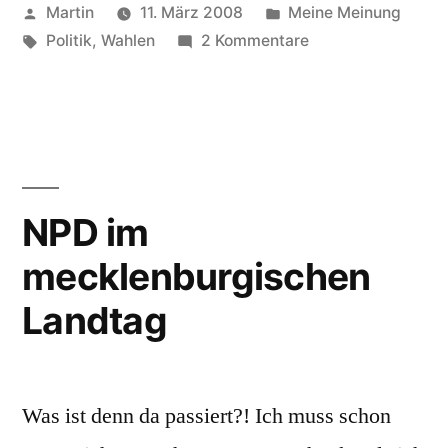
Veröffentlicht
Veröffentlicht
Martin
11. März 2008
Meine Meinung
das
von
Schlagwörter:
unter
zu
Politik
,
Wahlen
2 Kommentare
Rauchverbot“
Die
CSU
und
das
Rauchverbot
NPD im
mecklenburgischen
Landtag
Was ist denn da passiert?! Ich muss schon