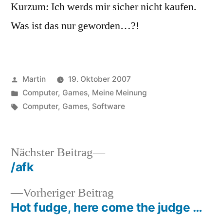
Kurzum: Ich werds mir sicher nicht kaufen.
Was ist das nur geworden…?!
Veröffentlicht
Martin
19. Oktober 2007
von
Veröffentlicht
Computer
,
Games
,
Meine Meinung
unter
Schlagwörter:
Computer
,
Games
,
Software
Nächster
Nächster Beitrag
Beitrag:
/afk
Beitragsnavigation
Vorheriger
Vorheriger Beitrag
Beitrag:
Hot fudge, here come the judge …