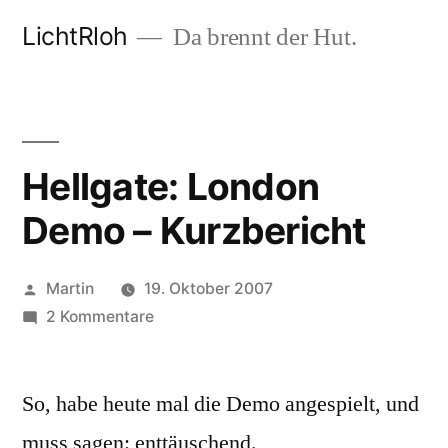
Zum
LichtRloh
Da brennt der Hut.
Inhalt
springen
Hellgate: London
Demo – Kurzbericht
Veröffentlicht
Martin
19. Oktober 2007
von
zu
2 Kommentare
Hellgate:
London
So, habe heute mal die Demo angespielt, und
Demo
–
muss sagen: enttäuschend.