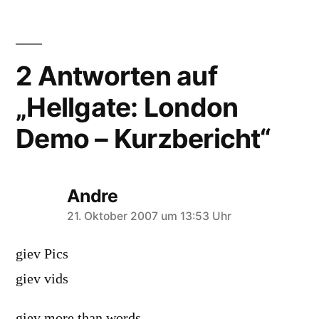
2 Antworten auf
„Hellgate: London
Demo – Kurzbericht“
Andre
schreibt:
21. Oktober 2007 um 13:53 Uhr
giev Pics
giev vids
giev more than words.