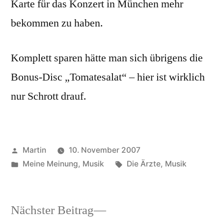
Karte für das Konzert in München mehr
bekommen zu haben.
Komplett sparen hätte man sich übrigens die
Bonus-Disc „Tomatesalat“ – hier ist wirklich
nur Schrott drauf.
Veröffentlicht
Martin
10. November 2007
von
Veröffentlicht
Schlagwörter:
Meine Meinung
,
Musik
Die Ärzte
,
Musik
unter
Nächster
Nächster Beitrag