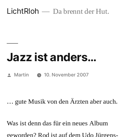
Zum
LichtRloh
Da brennt der Hut.
Inhalt
springen
Jazz ist anders…
Veröffentlicht
Martin
10. November 2007
von
… gute Musik von den Ärzten aber auch.
Was ist denn das für ein neues Album
geworden? Rod ist auf dem Udo Jürgens-