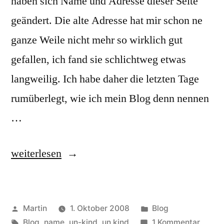
haben sich Name und Adresse dieser Seite
geändert. Die alte Adresse hat mir schon ne
ganze Weile nicht mehr so wirklich gut
gefallen, ich fand sie schlichtweg etwas
langweilig. Ich habe daher die letzten Tage
rumüberlegt, wie ich mein Blog denn nennen
…
„Neuer
weiterlesen
Name
(Update)“
Veröffentlicht
Veröffentlicht
Martin
1. Oktober 2008
Blog
von
Schlagwörter:
unter
zu
Blog
,
name
,
un-kind
,
un.kind
1 Kommentar