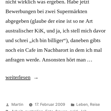
nicht wirklich was ergeben. Habe jetzt
Bewerbungen bei zwei Supermärkten
abgegeben (glaube der eine ist so ne Art
australischer KiK, und ja, ich stell mich davor
und schrei „ich bin billiger“), daneben gibts
noch ein Cafe im Nachbarort in dem ich mal
anfragen werde. Ansonsten hört man …
„Economic
weiterlesen
Crisis
strikes
Veröffentlicht
Veröffentlicht
Martin
17. Februar 2009
Leben
,
Reise
Australia“