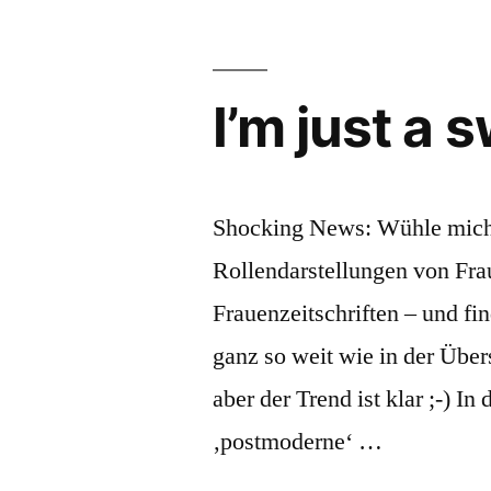
Australia
I’m just a 
Shocking News: Wühle mich g
Rollendarstellungen von Fra
Frauenzeitschriften – und fin
ganz so weit wie in der Übers
aber der Trend ist klar ;-) In
‚postmoderne‘ …