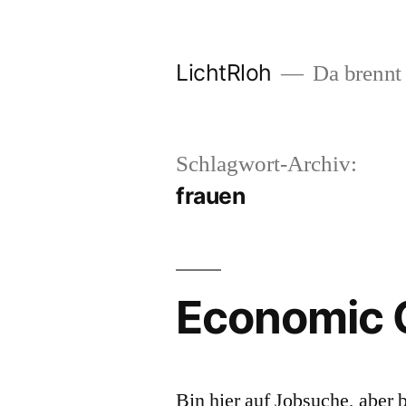
Zum
Inhalt
LichtRloh
Da brennt 
springen
Schlagwort-Archiv:
frauen
Economic Cr
Bin hier auf Jobsuche, aber b