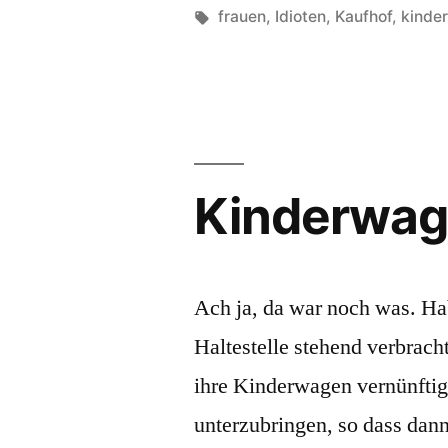
von
Schlagwörter:
frauen
,
Idioten
,
Kaufhof
,
kinde
Kinderwag
Ach ja, da war noch was. Ha
Haltestelle stehend verbrach
ihre Kinderwagen vernünfti
unterzubringen, so dass dan