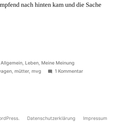
himpfend nach hinten kam und die Sache
Veröffentlicht
Allgemein
,
Leben
,
Meine Meinung
unter
zu
wagen
,
mütter
,
mvg
1 Kommentar
Kinderwagen
die
Zweite
WordPress.
Datenschutzerklärung
Impressum