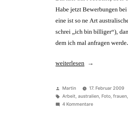
Habe jetzt Bewerbungen bei
eine ist so ne Art australisc
schrei „ich bin billiger“), d
dem ich mal anfragen werde
„Economic
weiterlesen
Crisis
strikes
Veröffentlicht
Martin
17. Februar 2009
Australia“
von
Schlagwörter:
Arbeit
,
australien
,
Foto
,
frauen
zu
4 Kommentare
Economic
Crisis
strikes