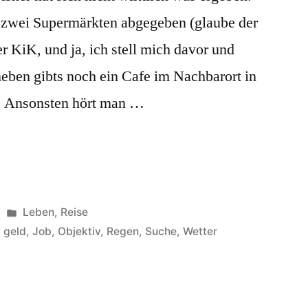
 zwei Supermärkten abgegeben (glaube der
her KiK, und ja, ich stell mich davor und
aneben gibts noch ein Cafe im Nachbarort in
. Ansonsten hört man …
Veröffentlicht
Leben
,
Reise
unter
,
geld
,
Job
,
Objektiv
,
Regen
,
Suche
,
Wetter