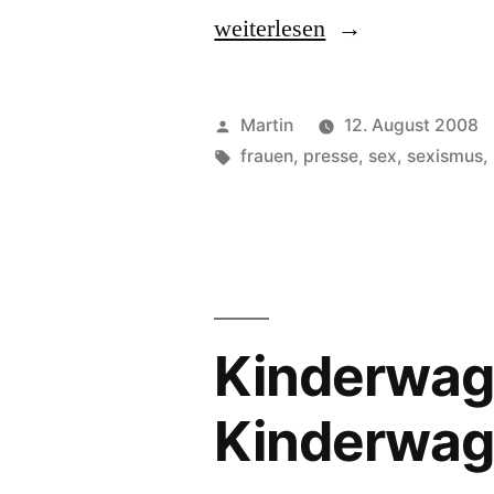
„I’m
weiterlesen
just
a
Veröffentlicht
Martin
12. August 2008
sweet
von
Schlagwörter:
frauen
,
presse
,
sex
,
sexismus
,
transvestite…“
Kinderwag
Kinderwa