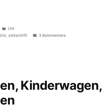
Veröffentlicht
Uni
unter
zu
Uni
,
zeitschrift
3 Kommentare
I’m
just
a
sweet
transvestite…
en, Kinderwagen,
gen