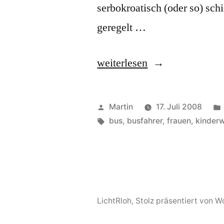
serbokroatisch (oder so) sc
geregelt …
„Kinderwagen
weiterlesen
die
Zweite“
Veröffentlicht
Martin
17. Juli 2008
von
Schlagwörter:
bus
,
busfahrer
,
frauen
,
kinder
LichtRloh
,
Stolz präsentiert von 