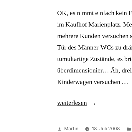
OK, es nimmt einfach kein En
im Kaufhof Marienplatz. M
mehrere Kunden versuchen si
Tür des Männer-WCs zu dräng
tumultartige Zustände, es br
überdimensionier… Äh, drei
Kinderwagen versuchen …
„Kinderwagen,
weiterlesen
Kinderwagen,
Kinderwagen“
Veröffentlicht
Martin
18. Juli 2008