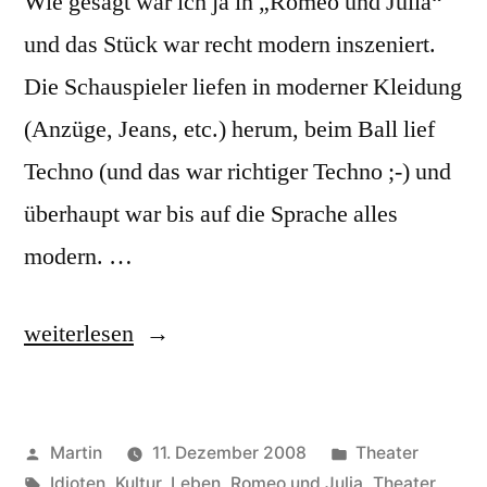
Wie gesagt war ich ja in „Romeo und Julia“
und das Stück war recht modern inszeniert.
Die Schauspieler liefen in moderner Kleidung
(Anzüge, Jeans, etc.) herum, beim Ball lief
Techno (und das war richtiger Techno ;-) und
überhaupt war bis auf die Sprache alles
modern. …
„Theater-
weiterlesen
Nachtrag“
Veröffentlicht
Veröffentlicht
Martin
11. Dezember 2008
Theater
von
Schlagwörter:
unter
Idioten
,
Kultur
,
Leben
,
Romeo und Julia
,
Theater