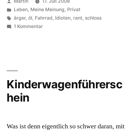
Veröffentlicht
Martin
17. Juli 2008
Öl!!!“
von
Veröffentlicht
Leben
,
Meine Meinung
,
Privat
unter
Schlagwörter:
ärger
,
öl
,
Fahrrad
,
Idioten
,
rant
,
schloss
zu
1 Kommentar
Öl,
so
viel
Öl!!!
Kinderwagenführersc
hein
Was ist denn eigentlich so schwer daran, mit