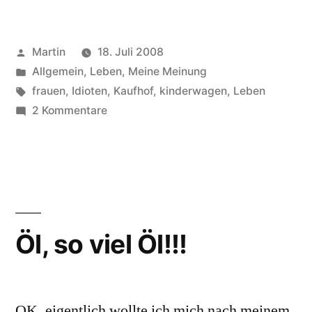
Kinderwagen,
Kinderwagen“
Veröffentlicht
Martin
18. Juli 2008
von
Veröffentlicht
Allgemein
,
Leben
,
Meine Meinung
unter
Schlagwörter:
frauen
,
Idioten
,
Kaufhof
,
kinderwagen
,
Leben
zu
2 Kommentare
Kinderwagen,
Kinderwagen,
Kinderwagen
Öl, so viel Öl!!!
OK, eigentlich wollte ich mich nach meinem