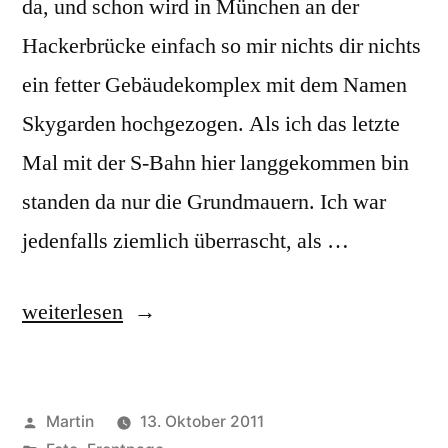
da, und schon wird in München an der
Hackerbrücke einfach so mir nichts dir nichts
ein fetter Gebäudekomplex mit dem Namen
Skygarden hochgezogen. Als ich das letzte
Mal mit der S-Bahn hier langgekommen bin
standen da nur die Grundmauern. Ich war
jedenfalls ziemlich überrascht, als …
„Wenn
weiterlesen
man
mal
Veröffentlicht
Martin
13. Oktober 2011
kurz