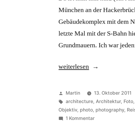
München an der Hackerbrücke 
Gebäudekomplex mit dem Na
letzte Mal mit der S-Bahn h
Grundmauern. Ich war jedenf
„Wenn
weiterlesen
man
mal
Veröffentlicht
Martin
13. Oktober 2011
kurz
von
Schlagwörter:
architecture
,
Architektur
,
Foto
Objektiv
,
photo
,
photography
,
Rei
nicht
zu
1 Kommentar
da
Wenn
man