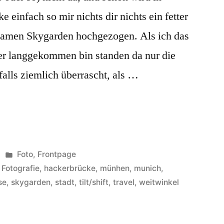
einfach so mir nichts dir nichts ein fetter
men Skygarden hochgezogen. Als ich das
ier langgekommen bin standen da nur die
alls ziemlich überrascht, als …
Veröffentlicht
Foto
,
Frontpage
unter
,
Fotografie
,
hackerbrücke
,
münhen
,
munich
,
se
,
skygarden
,
stadt
,
tilt/shift
,
travel
,
weitwinkel