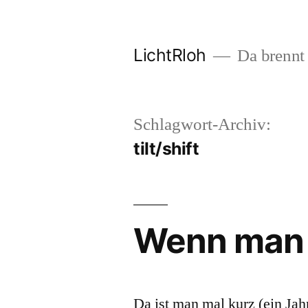
Zum
Inhalt
LichtRloh
Da brennt 
springen
Schlagwort-Archiv:
tilt/shift
Wenn man m
Da ist man mal kurz (ein Jahr