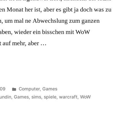
en Monat her ist, aber es gibt ja doch was zu
ch, um mal ne Abwechslung zum ganzen
haben, wieder ein bisschen mit WoW
t auf mehr, aber …
Veröffentlicht
009
Computer
,
Games
unter
eundin
,
Games
,
sims
,
spiele
,
warcraft
,
WoW