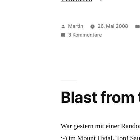
mon!“
Veröffentlicht
Martin
26. Mai 2008
von
zu
3 Kommentare
Bewegungsspas
mon!
Blast from 
War gestern mit einer Rando
;-) im Mount Hyjal. Top! Sa