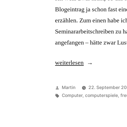
Blogeintrag ja schon fast ein
erzählen. Zum einen habe i
Seminararbeitschreiben zu 
angefangen – hätte zwar Lus
„Games
weiterlesen
people
play“
Veröffentlicht
Martin
22. September 2
von
Schlagwörter:
Computer
,
computerspiele
,
fr