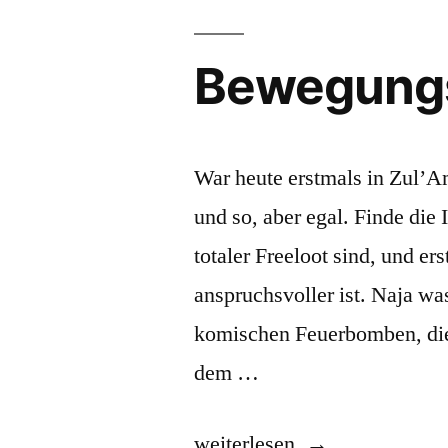
Bewegungs
War heute erstmals in Zul’Am
und so, aber egal. Finde die 
totaler Freeloot sind, und er
anspruchsvoller ist. Naja w
komischen Feuerbomben, die d
dem …
„Bewegungsspasten,
weiterlesen