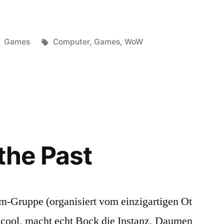
Veröffentlicht
Schlagwörter:
Games
Computer
,
Games
,
WoW
unter
ten,
the Past
m-Gruppe (organisiert vom einzigartigen Ot
ucool, macht echt Bock die Instanz, Daumen