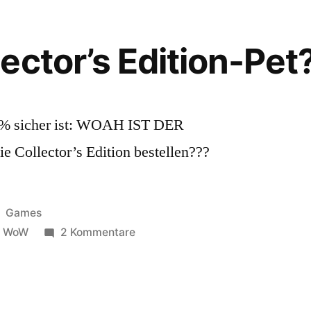
ector’s Edition-Pet
0% sicher ist: WOAH IST DER
 Collector’s Edition bestellen???
Veröffentlicht
Games
unter
zu
,
WoW
2 Kommentare
WotLK
Collector’s
Edition-
Pet?