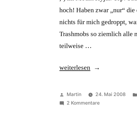
hoch! Haben zwar „nur“ die e
nichts für mich gedroppt, wa
Trashmobs so ziemlich all
teilweise …
„Blast
weiterlesen
from
the
Veröffentlicht
Martin
24. Mai 2008
Past“
von
zu
2 Kommentare
Blast
from
the
Past