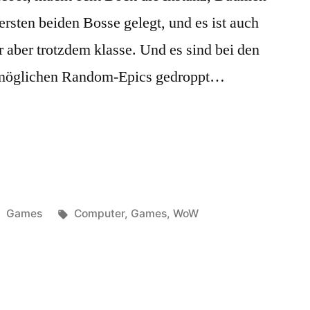
rsten beiden Bosse gelegt, und es ist auch
r aber trotzdem klasse. Und es sind bei den
e möglichen Random-Epics gedroppt…
Veröffentlicht
Schlagwörter:
Games
Computer
,
Games
,
WoW
unter