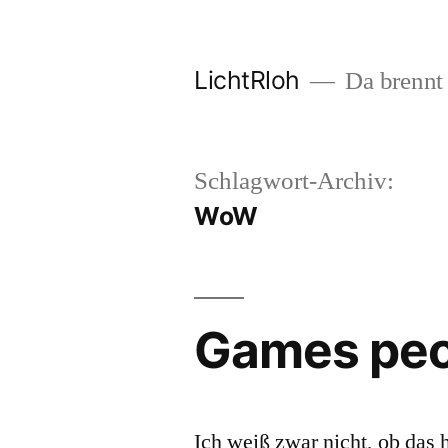
Zum
Inhalt
LichtRloh
Da brennt 
springen
Schlagwort-Archiv:
WoW
Games peo
Ich weiß zwar nicht, ob das 