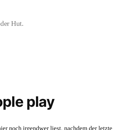
der Hut.
ple play
hier noch irgendwer liest, nachdem der letzte