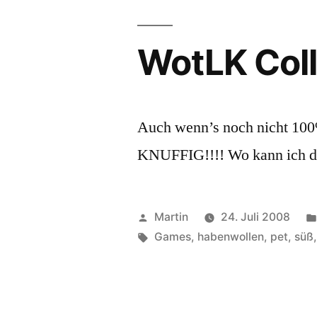
WotLK Coll
Auch wenn’s noch nicht 10
KNUFFIG!!!! Wo kann ich die
Veröffentlicht
Martin
24. Juli 2008
von
Schlagwörter:
Games
,
habenwollen
,
pet
,
süß